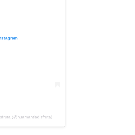
Instagram
sfruta (@huamantladisfruta)