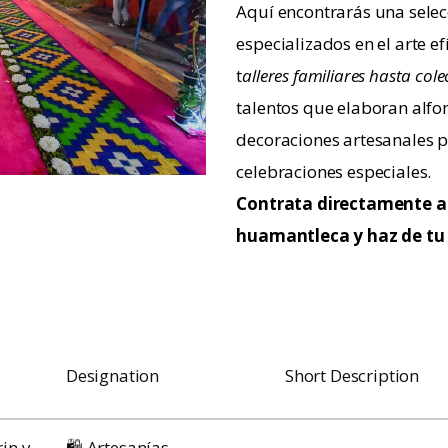
Aquí encontrarás una selec
especializados en el arte e
t
alleres familiares hasta cole
talentos que elaboran alfom
decoraciones artesanales p
celebraciones especiales.
Contrata directamente a 
huamantleca y haz de tu 
Designation
Short Description
in y
🛍️ Artesanías –