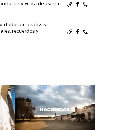
portadas y venta de aserrín
portadas decorativas,
iales, recuerdos y