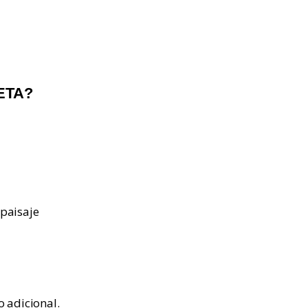
ETA?
paisaje
o adicional.